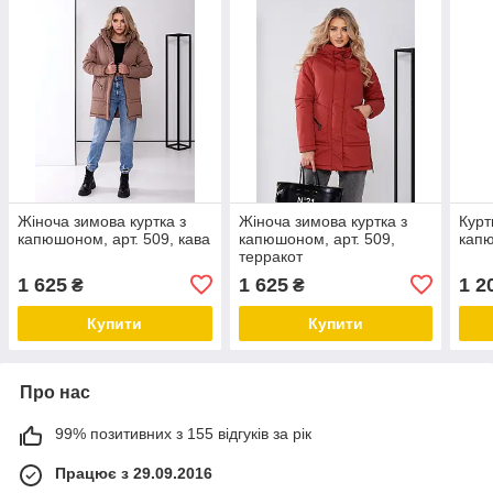
Жіноча зимова куртка з
Жіноча зимова куртка з
Курт
капюшоном, арт. 509, кава
капюшоном, арт. 509,
капю
терракот
1 625
1 625
1 2
₴
₴
Купити
Купити
Про нас
99% позитивних з 155 відгуків за рік
Працює з 29.09.2016