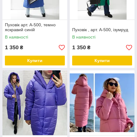
Пуховік арт. А-500, темно
яскравий синій
Пуховік , арт. А-500, ізумруд
В наявності
В наявності
1 350
1 350
₴
₴
Купити
Купити