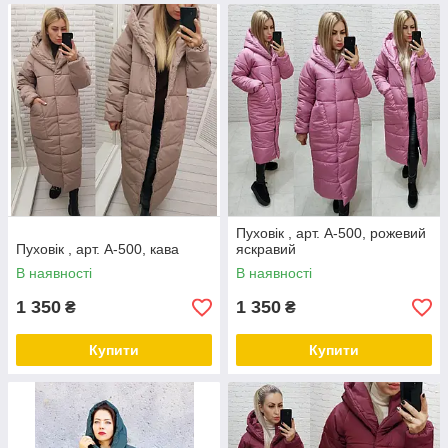
Пуховік , арт. А-500, рожевий
Пуховік , арт. А-500, кава
яскравий
В наявності
В наявності
1 350
1 350
₴
₴
Купити
Купити