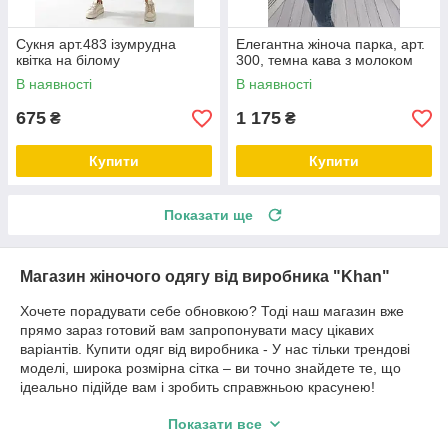
Сукня арт.483 ізумрудна
Елегантна жіноча парка, арт.
квітка на білому
300, темна кава з молоком
В наявності
В наявності
675
1 175
₴
₴
Купити
Купити
Показати ще
Магазин жіночого одягу від виробника "Khan"
Хочете порадувати себе обновкою? Тоді наш магазин вже
прямо зараз готовий вам запропонувати масу цікавих
варіантів. Купити одяг від виробника - У нас тільки трендові
моделі, широка розмірна сітка – ви точно знайдете те, що
ідеально підійде вам і зробить справжньою красунею!
Жіночий одяг недорого – купити її
Показати все
дійсно просто!