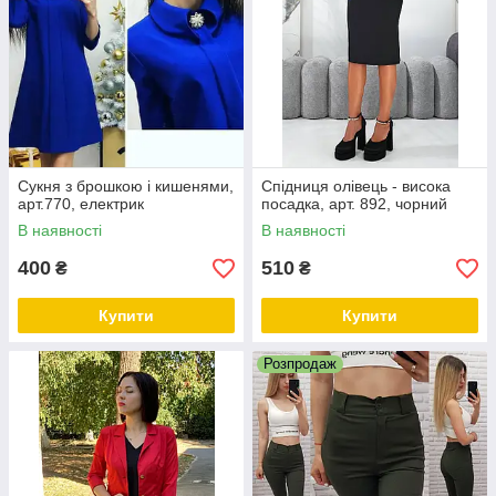
Сукня з брошкою і кишенями,
Спідниця олівець - висока
арт.770, електрик
посадка, арт. 892, чорний
В наявності
В наявності
400
510
₴
₴
Купити
Купити
Розпродаж