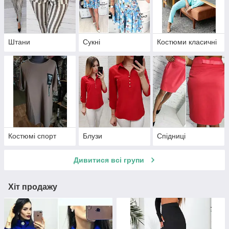
Штани
Сукні
Костюми класичні
Костюмі спорт
Блузи
Спідниці
Дивитися всі групи
Хіт продажу