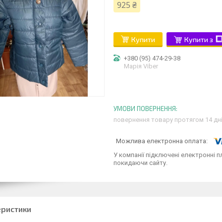
925 ₴
Купити
Купити з
+380 (95) 474-29-38
Марія Viber
повернення товару протягом 14 дн
У компанії підключені електронні п
покидаючи сайту.
еристики