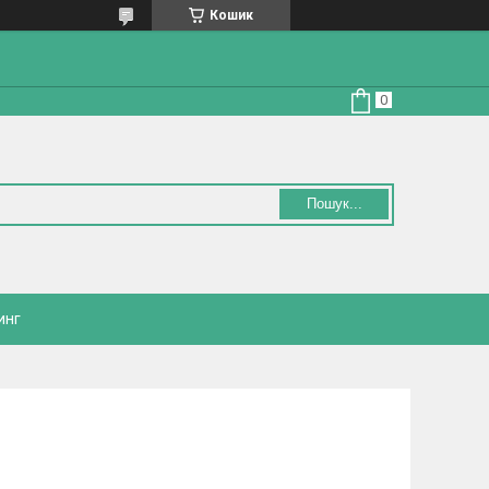
Кошик
Пошук...
инг