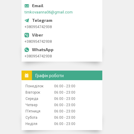
timkovaanna06@gmail.com
+380954742938
+380954742938
+380954742938
Графік роботи
Понеділок
06:00
23:00
Вівторок
06:00
23:00
Середа
06:00
23:00
Четвер
06:00
23:00
Пʼятниця
06:00
23:00
Субота
06:00
23:00
Неділя
06:00
23:00