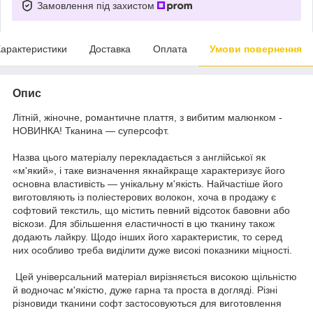
Замовлення під захистом
арактеристики
Доставка
Оплата
Умови повернення
Опис
Літній, жіночне, романтичне плаття, з вибитим малюнком -
НОВИНКА! Тканина — суперсофт.
Назва цього матеріалу перекладається з англійської як
«м'який», і таке визначення якнайкраще характеризує його
основна властивість — унікальну м'якість. Найчастіше його
виготовляють із поліестерових волокон, хоча в продажу є
софтовий текстиль, що містить певний відсоток бавовни або
віскози. Для збільшення еластичності в цю тканину також
додають лайкру. Щодо інших його характеристик, то серед
них особливо треба виділити дуже високі показники міцності.
Цей універсальний матеріал вирізняється високою щільністю
й водночас м'якістю, дуже гарна та проста в догляді. Різні
різновиди тканини софт застосовуються для виготовлення