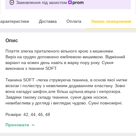
Замовлення під захистом
арактеристики
Доставка
Оплата
Умови повернення
Опис
Плаття злегка приталеного вільного крою з кишенями.
Виріз на грудях доповнено емблемою-вишивкою. Відмінний
варіант на кожен день навіть в жарку пору року. Сукня
виконана з тканини SOFT.
Тканина SOFT -легка струмуюча тканина, в основі якої нитки
віскози і поліестру з невеликим додаванням еластану. Зовні
вона нагадує шифон,але більш щільна,міцна і непрозора.
Завдяки такому складу тканини, сукня дуже ноское,
невибаглива у догляді і виглядає чудово. Сукні повномірні.
Розміри: 42, 44, 46, 48
Приховати