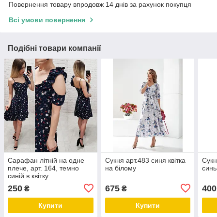
Повернення товару впродовж 14 днів за рахунок покупця
Всі умови повернення
Подібні товари компанії
Сарафан літній на одне
Сукня арт.483 синя квітка
Сукн
плече, арт. 164, темно
на білому
син
синій в квітку
250
675
400
₴
₴
Купити
Купити