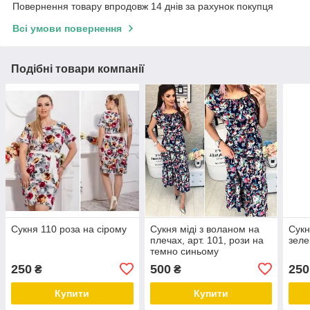
Повернення товару впродовж 14 днів за рахунок покупця
Всі умови повернення
Подібні товари компанії
Сукня 110 роза на сірому
Сукня міді з воланом на
Сукн
плечах, арт. 101, рози на
зел
темно синьому
250
500
250
₴
₴
Купити
Купити