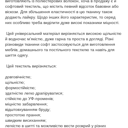
виготовляють із поліестерових волокон, хоча в продажу є й
софтовий текстиль, що містить певний відсоток бавовни або
віскози. Для збільшення еластичності в цю тканину також
додають лайкру. Щодо інших його характеристик, то серед
них особливо треба виділити дуже високі показники міцності.
Цей універсальний матеріал вирізняється високою щільністю
й водночас м'якістю, дуже гарна та проста в догляді. Різні
різновиди тканини софт застосовуються для виготовлення
меблів, домашнього та постільного текстилю та навіть для
шиття одягу.
Цей текстиль вирізняється:
довговічністю;
щільністю;
формостійкістю;
здатністю легко драпіруватися;
стійкістю до УФ-променів;
міцністю забарвлення;
відштовхуванням бруду;
простотою прання;
швидким висиханням;
легкістю в шитті та можливістю вести розкрий у різних