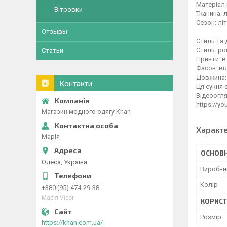
Матеріал 
Вітровки
Тканина: 
Сезон: лі
Отзывы
Стиль та 
Стиль: ро
Статьи
Принти: в
Фасон: від
Довжина: 
Контакти
Ця сукня 
Відеоогля
https://y
Магазин модного одягу Khan
Характ
Марія
ОСНОВН
Одеса, Україна
Виробни
Колір
+380 (95) 474-29-38
Марія Viber
КОРИСТ
Розмір
https://khan.com.ua/