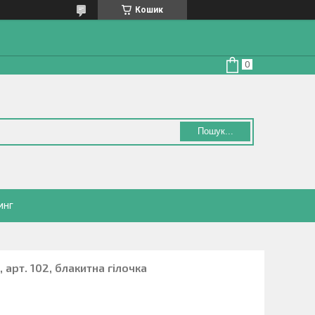
Кошик
Пошук...
инг
 арт. 102, блакитна гілочка