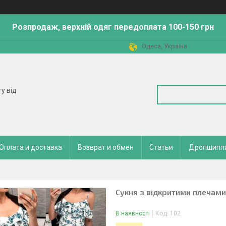
Розпродаж, верхній одяг передоплата 100-150 грн
Одеса, Україна
у від
Оплата и доставка
Возврат и обмен
Статьи
Дропшипп
Сукня з відкритими плечами,
В наявності
Код:
102