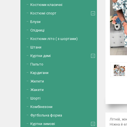
Костюми класичні
Костюмі спорт
Блузи
Спідниці
Костюми літо ( з шортами)
Штани
Куртки демі
Пальто
Кардигани
Жилети
Жакети
Шорті
Комбінезони
Футбольна форма
Літній, ж
Куртки зимові
Ніжна й е