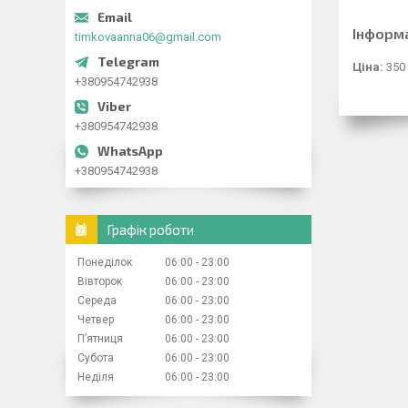
Інформ
timkovaanna06@gmail.com
Ціна:
350
+380954742938
+380954742938
+380954742938
Графік роботи
Понеділок
06:00
23:00
Вівторок
06:00
23:00
Середа
06:00
23:00
Четвер
06:00
23:00
Пʼятниця
06:00
23:00
Субота
06:00
23:00
Неділя
06:00
23:00