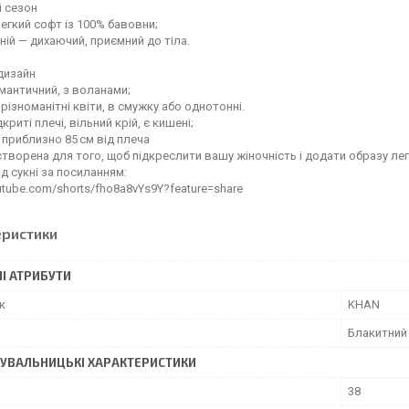
і сезон
легкий софт із 100% бавовни;
тній — дихаючий, приємний до тіла.
дизайн
мантичний, з воланами;
 різноманітні квіти, в смужку або однотонні.
криті плечі, вільний крій, є кишені;
приблизно 85 см від плеча
створена для того, щоб підкреслити вашу жіночність і додати образу лег
д сукні за посиланням:
outube.com/shorts/fho8a8vYs9Y?feature=share
еристики
І АТРИБУТИ
к
KHAN
Блакитний
УВАЛЬНИЦЬКІ ХАРАКТЕРИСТИКИ
38