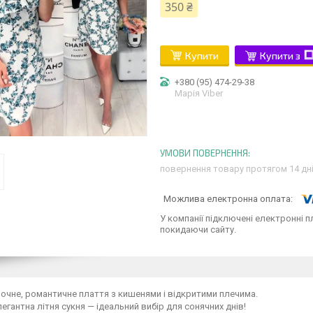
350 ₴
Купити
Купити з
+380 (95) 474-29-38
Марія Viber
повернення товару протягом 14 дн
У компанії підключені електронні п
покидаючи сайту.
іночне, романтичне плаття з кишенями і відкритими плечима.
легантна літня сукня — ідеальний вибір для сонячних днів!