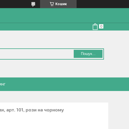
Кошик
Пошук...
инг
ах, арт. 101, рози на чорному