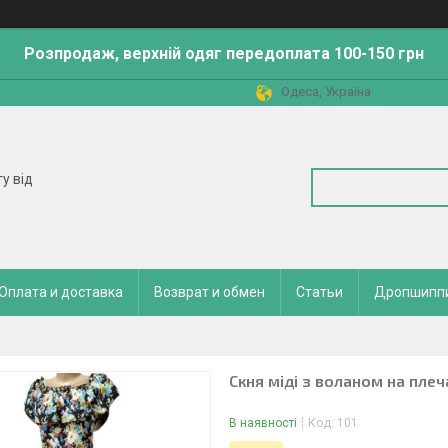
Розпродаж, верхній одяг передоплата 100-150 грн
Одеса, Україна
у від
Оплата и доставка
Возврат и обмен
Статьи
Дропшипп
Скня міді з воланом на плеч
В наявності
Код:
101