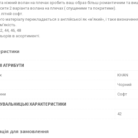
а ніжний волан на плечах зробить ваш образ більш романтичним та ви
ити 2 варіанта волана на плечах ( спущеними та покритими).
 літній софт.
го матеріалу перекладається з англійської як «м'який», і таке визначе
м'якість.
2, 44, 46, 48
ьорів в асортименті.
еристики
І АТРИБУТИ
к
KHAN
Чорний
ини
Софт
УВАЛЬНИЦЬКІ ХАРАКТЕРИСТИКИ
42
ація для замовлення