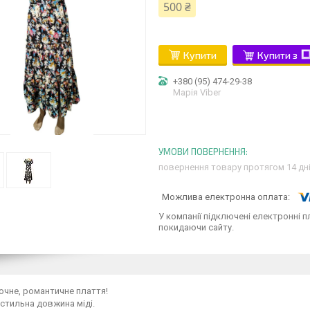
500 ₴
Купити
Купити з
+380 (95) 474-29-38
Марія Viber
повернення товару протягом 14 дн
У компанії підключені електронні п
покидаючи сайту.
ночне, романтичне плаття!
стильна довжина міді.