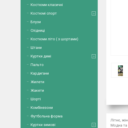
Костюми класичні
Костюмі спорт
Блузи
Спідниці
Костюми літо ( з шортами)
Штани
Куртки демі
Пальто
Кардигани
Жилети
Жакети
Шорті
Комбінезони
Футбольна форма
Літнє, жі
Куртки зимові
Модна та 