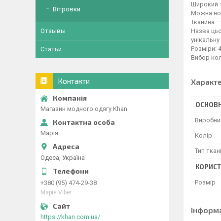
Широкий т
Вітровки
Можна нос
Тканина —
Назва цьо
Отзывы
унікальну 
Розміри: 4
Статьи
Вибор кол
Контакти
Характ
ОСНОВН
Магазин модного одягу Khan
Виробни
Марія
Колір
Тип ткан
Одеса, Україна
КОРИСТ
Розмір
+380 (95) 474-29-38
Марія Viber
Інформ
https://khan.com.ua/