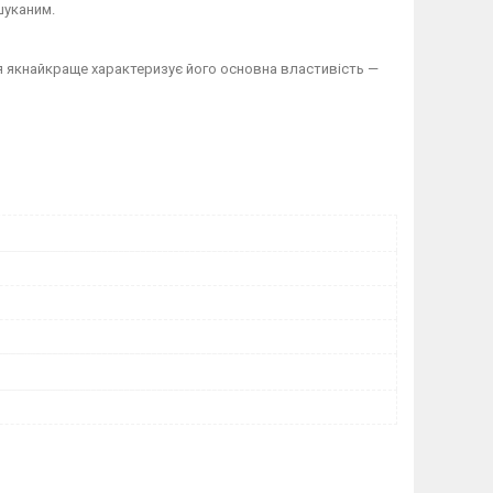
шуканим.
ння якнайкраще характеризує його основна властивість —