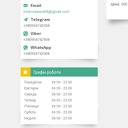
Ціна:
500
timkovaanna06@gmail.com
+380954742938
+380954742938
+380954742938
Графік роботи
Понеділок
06:00
23:00
Вівторок
06:00
23:00
Середа
06:00
23:00
Четвер
06:00
23:00
Пʼятниця
06:00
23:00
Субота
06:00
23:00
Неділя
06:00
23:00