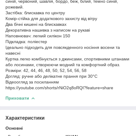
синій, червоний, шавлія, бордо, беж, білий, темно синій,
рожевий.
Застібка: блискавка по центру
Комір-стійка для додаткового захисту від вітру
Два бічні кишені на блискавках
Декоративна нашивка з написом на рукаві
Наповнювач: легкий силікон 150
Підкладка: поліестер
Ідеально підходить для повсякденного носіння восени та
навесні
Куртка легко комбінується з джинсами, спортивними штанами
або лосинами, створюючи модний та комфортний образ.
Розміри: 42, 44, 46, 48, 50, 52, 54, 56, 58
Догляд: ручне або делікатне прання при 30°C
Відеоогляд за посиланням
https://youtube.com/shorts/rNiO2q8oRQI?feature=share
Приховати
Характеристики
Основні